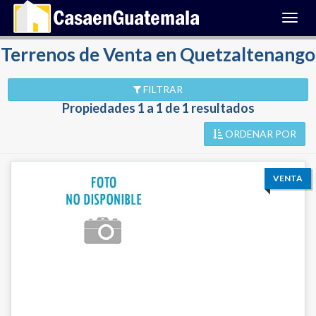
Toggl
navig
Terrenos de Venta en Quetzaltenango
FILTRAR
Propiedades 1 a 1 de 1 resultados
ORDENAR POR
VENTA