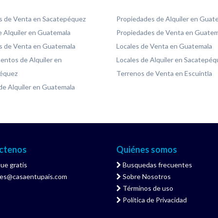
s de Venta en Sacatepéquez
Propiedades de Alquiler en Guat
 Alquiler en Guatemala
Propiedades de Venta en Guatem
s de Venta en Guatemala
Locales de Venta en Guatemala
ntos de Alquiler en
Locales de Alquiler en Sacatepéq
équez
Terrenos de Venta en Escuintla
de Alquiler en Guatemala
ctenos
Quiénes somos
ue gratis
Busquedas frecuentes
tes@casaentupais.com
Sobre Nosotros
Términos de uso
Política de Privacidad