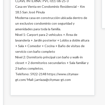
CLAVE INTERNA: PVC-011-06-25-3
Casa en Venta en Condominio Residencial – Km
18.5 San José Pinula
Moderna casa en construcción ubicada dentro de
un exclusivo condominio con seguridad y
amenidades para toda la familia.
Nivel 1: Carport para 2 vehículos + Área de
lavandería + Jardín posterior + Lobby a doble altura
+ Sala + Comedor + Cocina + Baño de visitas de
servicio con baño completo
Nivel 2: Dormitorio principal con baño y walk-in
closet + 2 dormitorios secundarios + Sala familiar y
2 baños completos.
Teléfono: 5922-2148 https://www.citymax-
gt.com/ Mail: j.arriaza@citymax-gt.com