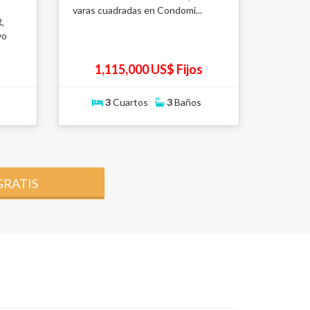
varas cuadradas en Condomi...
,
vo
1,115,000 US$ Fijos
3
Cuartos
3
Baños
GRATIS