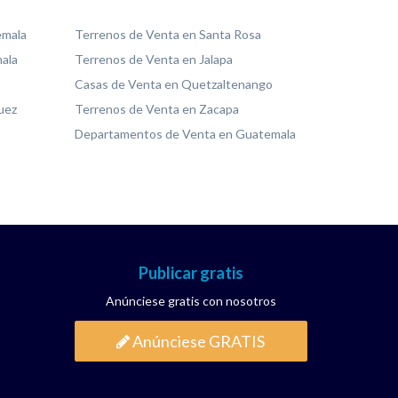
emala
Terrenos de Venta en Santa Rosa
ala
Terrenos de Venta en Jalapa
Casas de Venta en Quetzaltenango
uez
Terrenos de Venta en Zacapa
Departamentos de Venta en Guatemala
Publicar gratis
Anúnciese gratis con nosotros
Anúnciese GRATIS