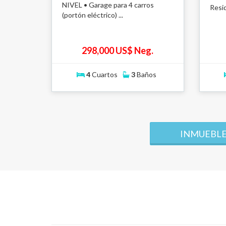
NIVEL • Garage para 4 carros
Resid
(portón eléctrico) ...
298,000 US$ Neg.
4
Cuartos
3
Baños
INMUEBLE