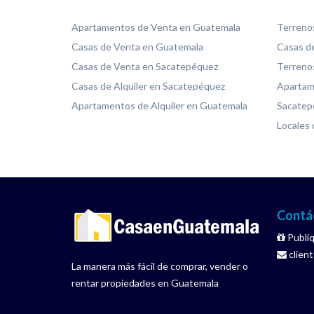
Apartamentos de Venta en Guatemala
Terreno
Casas de Venta en Guatemala
Casas de
Casas de Venta en Sacatepéquez
Terreno
Casas de Alquiler en Sacatepéquez
Apartame
Apartamentos de Alquiler en Guatemala
Sacatep
Locales 
Contá
Publiq
clien
La manera más fácil de comprar, vender o
rentar propiedades en Guatemala