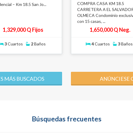
COMPRA CASA KM 18.5
encial – Km 18.5 San Jo...
CARRETERA A EL SALVADOR
OLMECA Condominio exclusi
con 15 casas, ...
1,329,000 Q Fijos
1,650,000 Q Neg.
3
Cuartos
2
Baños
4
Cuartos
3
Baños
S MÁS BUSCADOS
ANÚNCIESE 
Búsquedas frecuentes