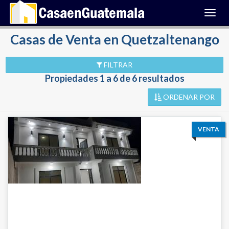
Toggl
navig
Casas de Venta en Quetzaltenango
FILTRAR
Propiedades 1 a 6 de 6 resultados
ORDENAR POR
VENTA