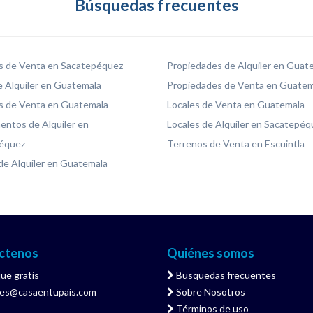
Búsquedas frecuentes
s de Venta en Sacatepéquez
Propiedades de Alquiler en Guat
 Alquiler en Guatemala
Propiedades de Venta en Guatem
s de Venta en Guatemala
Locales de Venta en Guatemala
ntos de Alquiler en
Locales de Alquiler en Sacatepéq
équez
Terrenos de Venta en Escuintla
de Alquiler en Guatemala
ctenos
Quiénes somos
ue gratis
Busquedas frecuentes
tes@casaentupais.com
Sobre Nosotros
Términos de uso