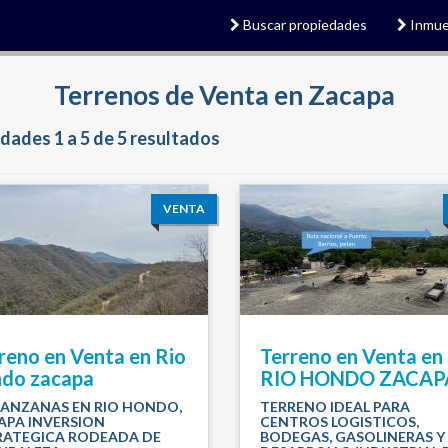
Buscar propiedades
Inmue
Terrenos de Venta en Zacapa
dades 1 a 5 de 5 resultados
VENTA
reno en Venta en Rio
Terreno en Venta en
do zacapa
RIO HONDO ZACAP
MANZANAS EN RIO HONDO,
TERRENO IDEAL PARA
APA INVERSION
CENTROS LOGISTICOS,
RATEGICA RODEADA DE
BODEGAS, GASOLINERAS Y