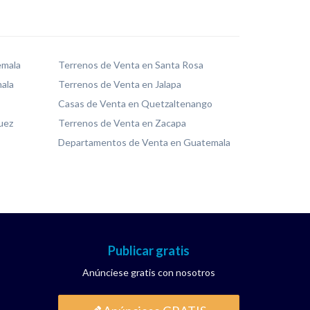
emala
Terrenos de Venta en Santa Rosa
ala
Terrenos de Venta en Jalapa
Casas de Venta en Quetzaltenango
uez
Terrenos de Venta en Zacapa
Departamentos de Venta en Guatemala
Publicar gratis
Anúnciese gratis con nosotros