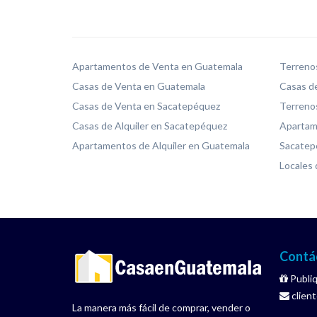
Apartamentos de Venta en Guatemala
Terreno
Casas de Venta en Guatemala
Casas de
Casas de Venta en Sacatepéquez
Terreno
Casas de Alquiler en Sacatepéquez
Apartame
Apartamentos de Alquiler en Guatemala
Sacatep
Locales 
Contá
Publiq
clien
La manera más fácil de comprar, vender o