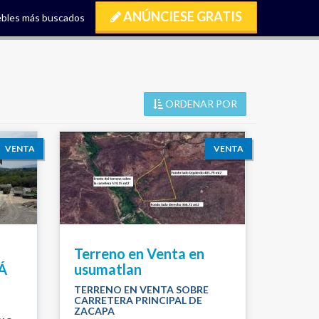
ANÚNCIESE GRATIS
bles más buscados
ORDENAR POR
VENTA
VENTA
Terreno en Venta en
Á
usumatlan
TERRENO EN VENTA SOBRE
CARRETERA PRINCIPAL DE
ZACAPA