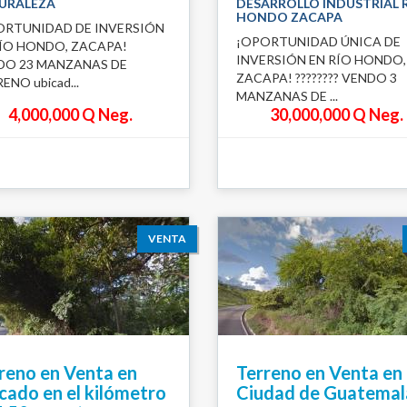
URALEZA
DESARROLLO INDUSTRIAL 
HONDO ZACAPA
ORTUNIDAD DE INVERSIÓN
¡OPORTUNIDAD ÚNICA DE
RÍO HONDO, ZACAPA!
INVERSIÓN EN RÍO HONDO,
DO 23 MANZANAS DE
ZACAPA! ???????? VENDO 3
ENO ubicad...
MANZANAS DE ...
4,000,000 Q Neg.
30,000,000 Q Neg.
VENTA
reno en Venta en
Terreno en Venta en
cado en el kilómetro
Ciudad de Guatemal