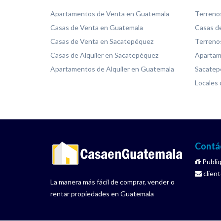
Apartamentos de Venta en Guatemala
Terreno
Casas de Venta en Guatemala
Casas de
Casas de Venta en Sacatepéquez
Terreno
Casas de Alquiler en Sacatepéquez
Apartame
Apartamentos de Alquiler en Guatemala
Sacatep
Locales 
Contá
Publiq
clien
La manera más fácil de comprar, vender o
rentar propiedades en Guatemala