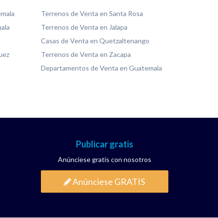
emala
Terrenos de Venta en Santa Rosa
ala
Terrenos de Venta en Jalapa
Casas de Venta en Quetzaltenango
uez
Terrenos de Venta en Zacapa
Departamentos de Venta en Guatemala
Publicar gratis
Anúnciese gratis con nosotros
Anúnciese GRATIS