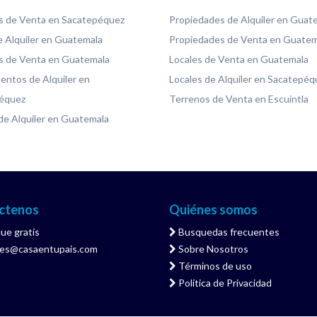
s de Venta en Sacatepéquez
Propiedades de Alquiler en Guat
 Alquiler en Guatemala
Propiedades de Venta en Guatem
s de Venta en Guatemala
Locales de Venta en Guatemala
ntos de Alquiler en
Locales de Alquiler en Sacatepéq
équez
Terrenos de Venta en Escuintla
de Alquiler en Guatemala
ctenos
Quiénes somos
ue gratis
Busquedas frecuentes
tes@casaentupais.com
Sobre Nosotros
Términos de uso
Política de Privacidad