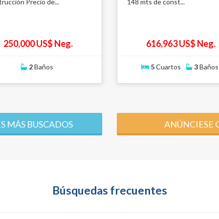
rucción Precio de...
148 mts de const...
250,000 US$ Neg.
616,963 US$ Neg.
2
Baños
5
Cuartos
3
Baños
S MÁS BUSCADOS
ANÚNCIESE 
Búsquedas frecuentes