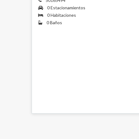
50165494
0 Estacionamientos
0 Habitaciones
0 Baños