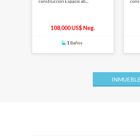
construccion Espacio ab...
const
108,000 US$ Neg.
1
Baños
INMUEBLE