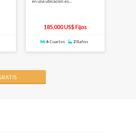
en una ubicación es...
185,000 US$ Fijos
6
Cuartos
2
Baños
GRATIS